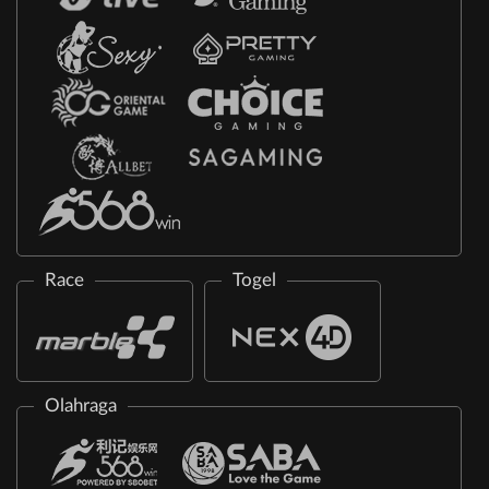
Race
Togel
Olahraga