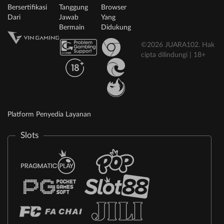
Bersertifikasi
Tanggung
Browser
Dari
Jawab
Yang
Bermain
Didukung
©2026 JUARA102. Hak
cipta dilindungi | 18+
Platform Penyedia Layanan
Slots