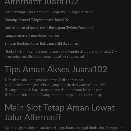
Alternatif Juara102
Ada beberapa cara aman untuk dapetin link login terbaru:
Gabung channel Telegram resmi Juara102
Ikuti akun sosial media resmi (Instagram/Twitter/Facebook)
Langganan email newsletter mereka
Simpan bookmark dari link yang valid dan aman
Hindari klik link sembarangan yang kamu temuin di grup anonim atau DM
mencurigakan. Bisa-bisa kamu masuk ke situs palsu!
Tips Aman Akses Juara102
🔒 Pastikan ada ikon gembok (https://) di address bar
📱 Gunakan perangkat pribadi, jangan login dari warnet/public PC
🛑 Jangan pernah bagikan username dan password ke siapa pun
🔁 Simpan link alternatif yang terbaru biar gak perlu cari-cari lagi
Main Slot Tetap Aman Lewat
Jalur Alternatif
Gak bisa akses situs bukan berarti kamu harus cuti dari dunia slot. Dengan link