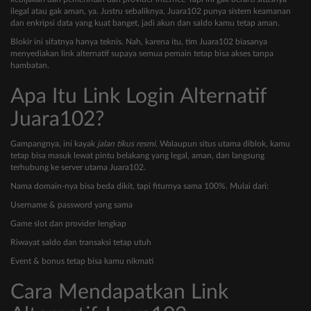
ilegal atau gak aman, ya. Justru sebaliknya, Juara102 punya sistem keamanan
dan enkripsi data yang kuat banget, jadi akun dan saldo kamu tetap aman.
Blokir ini sifatnya hanya teknis. Nah, karena itu, tim Juara102 biasanya
menyediakan link alternatif supaya semua pemain tetap bisa akses tanpa
hambatan.
Apa Itu Link Login Alternatif
Juara102?
Gampangnya, ini kayak
jalan tikus resmi
. Walaupun situs utama diblok, kamu
tetap bisa masuk lewat pintu belakang yang legal, aman, dan langsung
terhubung ke server utama Juara102.
Nama domain-nya bisa beda dikit, tapi fiturnya sama 100%. Mulai dari:
Username & password yang sama
Game slot dan provider lengkap
Riwayat saldo dan transaksi tetap utuh
Event & bonus tetap bisa kamu nikmati
Cara Mendapatkan Link