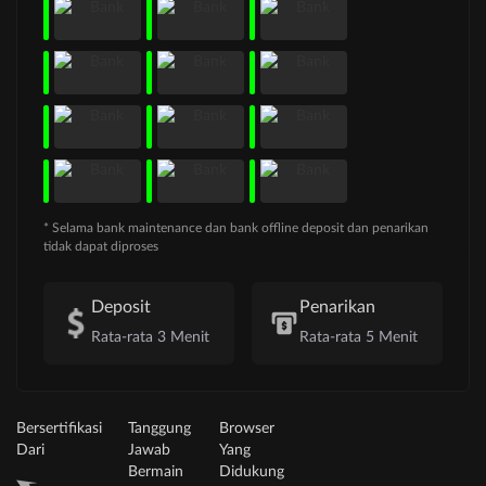
* Selama bank maintenance dan bank offline deposit dan penarikan
tidak dapat diproses
Deposit
Penarikan
Rata-rata 3 Menit
Rata-rata 5 Menit
Bersertifikasi
Tanggung
Browser
Dari
Jawab
Yang
Bermain
Didukung