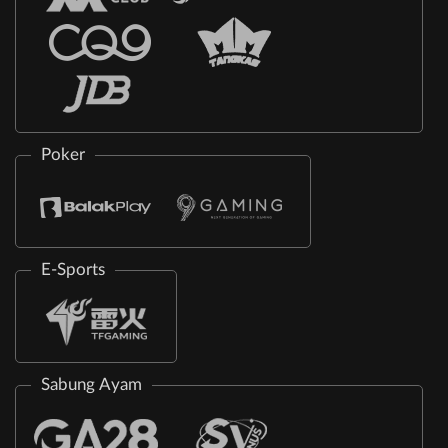
Poker
E-Sports
Sabung Ayam