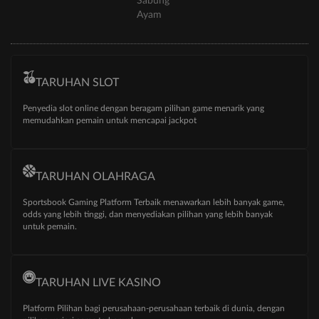
Sabung
Ayam
TARUHAN SLOT
Penyedia slot online dengan beragam pilihan game menarik yang
memudahkan pemain untuk mencapai jackpot
TARUHAN OLAHRAGA
Sportsbook Gaming Platform Terbaik menawarkan lebih banyak game,
odds yang lebih tinggi, dan menyediakan pilihan yang lebih banyak
untuk pemain.
TARUHAN LIVE KASINO
Platform Pilihan bagi perusahaan-perusahaan terbaik di dunia, dengan