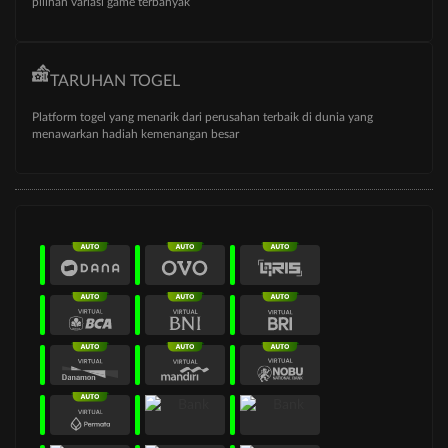
pilihan variasi game terbanyak
TARUHAN TOGEL
Platform togel yang menarik dari perusahan terbaik di dunia yang
menawarkan hadiah kemenangan besar