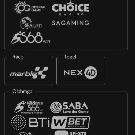
Race
Togel
Olahraga