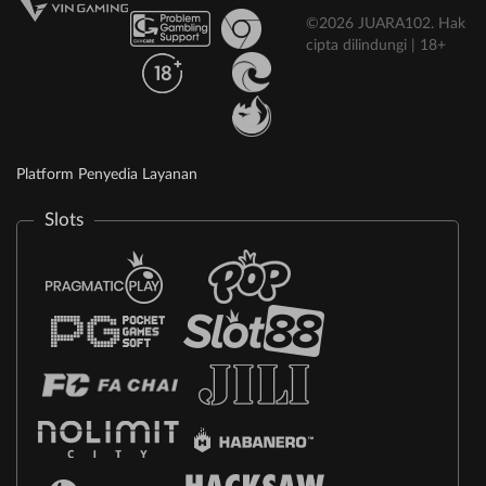
©2026 JUARA102. Hak
cipta dilindungi | 18+
Platform Penyedia Layanan
Slots