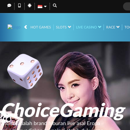
HOT GAMES
SLOTS
LIVE CASINO
RACE
TO
ChoiceGaming
Choice adalah brand hiburan live asal Eropa