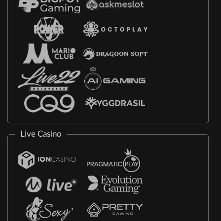
Live Casino