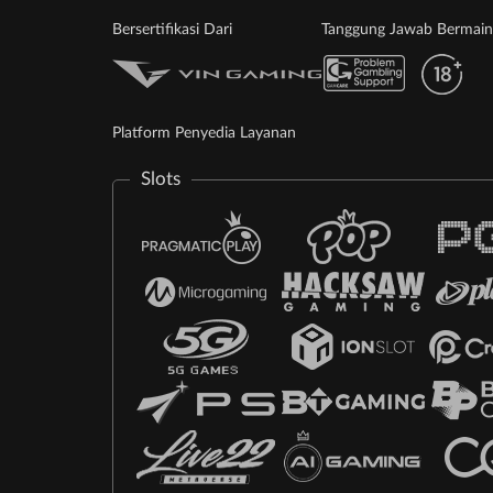
Bersertifikasi Dari
Tanggung Jawab Bermain
Platform Penyedia Layanan
Slots