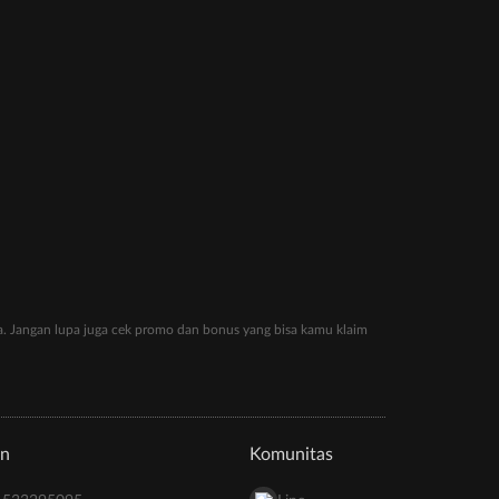
rama. Jangan lupa juga cek promo dan bonus yang bisa kamu klaim
n
Komunitas