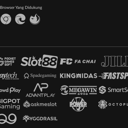
Browser Yang Didukung