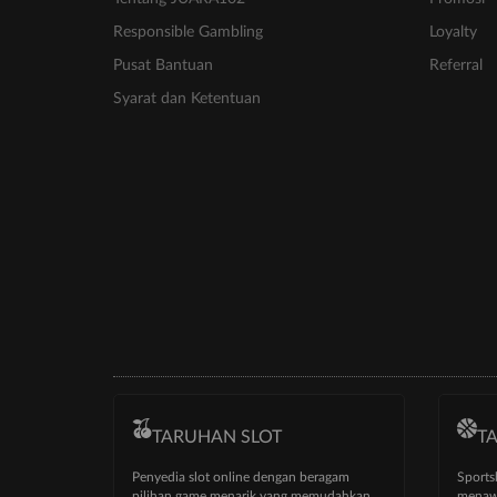
Responsible Gambling
Loyalty
Pusat Bantuan
Referral
Syarat dan Ketentuan
TARUHAN SLOT
T
Penyedia slot online dengan beragam
Sports
pilihan game menarik yang memudahkan
menawa