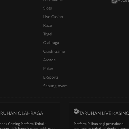
+628
Slots
Live Casino
Race
Togel
Olahraga
Crash Game
Arcade
Poker
E-Sports
Sabung Ayam
ARUHAN OLAHRAGA
TARUHAN LIVE KASIN
book Gaming Platform Terbaik
Platform Pilihan bagi perusahaan-
rkan lebih banyak game, odds yang
perusahaan terbaik di dunia, dengan