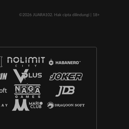
©2026 JUARA102. Hak cipta dilindungi | 18+