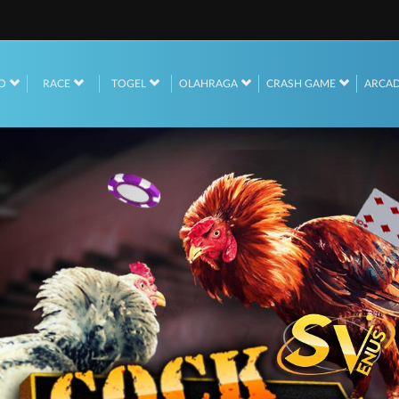
NO
RACE
TOGEL
OLAHRAGA
CRASH GAME
ARCA