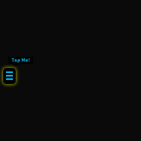
Tap Me!