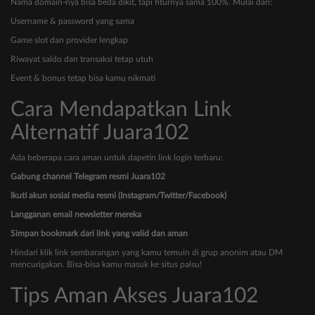
Nama domain-nya bisa beda dikit, tapi fiturnya sama 100%. Mulai dari:
Username & password yang sama
Game slot dan provider lengkap
Riwayat saldo dan transaksi tetap utuh
Event & bonus tetap bisa kamu nikmati
Cara Mendapatkan Link
Alternatif Juara102
Ada beberapa cara aman untuk dapetin link login terbaru:
Gabung channel Telegram resmi Juara102
Ikuti akun sosial media resmi (Instagram/Twitter/Facebook)
Langganan email newsletter mereka
Simpan bookmark dari link yang valid dan aman
Hindari klik link sembarangan yang kamu temuin di grup anonim atau DM
mencurigakan. Bisa-bisa kamu masuk ke situs palsu!
Tips Aman Akses Juara102