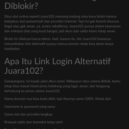
Diblokir?
Situs slot online seperti Juara102 memang kadang suka kena blokir karena
kebijakan dari pemerintah dan provider internet. Tapi ini gak berarti situsnya
ilegal atau gak aman, ya. Justru sebaliknya, Juara102 punya sistem keamanan
dan enkripsi data yang kuat banget, jadi akun dan saldo kamu tetap aman.
Blokir ini sifatnya hanya teknis. Nah, karena itu, tim Juara102 biasanya
menyediakan link alternatif supaya semua pemain tetap bisa akses tanpa
hambatan.
Apa Itu Link Login Alternatif
Juara102?
Gampangnya, ini kayak
jalan tikus resmi
. Walaupun situs utama diblok, kamu
tetap bisa masuk lewat pintu belakang yang legal, aman, dan langsung
terhubung ke server utama Juara102.
Nama domain-nya bisa beda dikit, tapi fiturnya sama 100%. Mulai dari:
Username & password yang sama
Game slot dan provider lengkap
Riwayat saldo dan transaksi tetap utuh