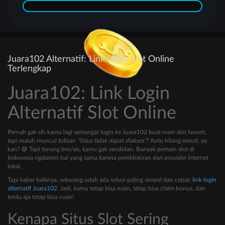
Juara102 Alternatif: Link Login Slot Online
Terlengkap
Juara102: Link Login
Alternatif Slot Online
Pernah gak sih kamu lagi semangat login ke Juara102 buat main slot favorit,
tapi malah muncul tulisan
“Situs tidak dapat diakses”
? Auto hilang mood, ya
kan? 😅 Tapi tenang bro/sis, kamu gak sendirian. Banyak pemain slot di
Indonesia ngalamin hal yang sama karena pemblokiran dari provider internet
lokal.
Tapi kabar baiknya, sekarang udah ada solusi paling simpel dan cepat:
link login
alternatif Juara102
. Jadi, kamu tetap bisa main, tetap bisa claim bonus, dan
tentu aja tetap bisa cuan!
Kenapa Situs Slot Sering