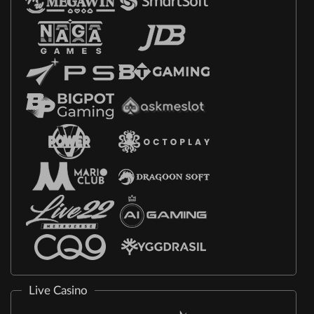
Live Casino