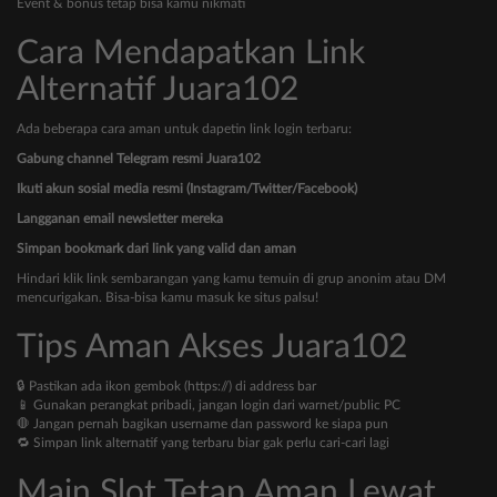
Event & bonus tetap bisa kamu nikmati
Cara Mendapatkan Link
Alternatif Juara102
Ada beberapa cara aman untuk dapetin link login terbaru:
Gabung channel Telegram resmi Juara102
Ikuti akun sosial media resmi (Instagram/Twitter/Facebook)
Langganan email newsletter mereka
Simpan bookmark dari link yang valid dan aman
Hindari klik link sembarangan yang kamu temuin di grup anonim atau DM
mencurigakan. Bisa-bisa kamu masuk ke situs palsu!
Tips Aman Akses Juara102
🔒 Pastikan ada ikon gembok (https://) di address bar
📱 Gunakan perangkat pribadi, jangan login dari warnet/public PC
🛑 Jangan pernah bagikan username dan password ke siapa pun
🔁 Simpan link alternatif yang terbaru biar gak perlu cari-cari lagi
Main Slot Tetap Aman Lewat