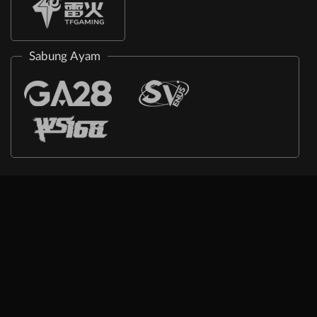
Sabung Ayam