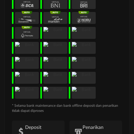
* Selama bank maintenance dan bank offline deposit dan penarikan
tidak dapat diproses
Deposit
Penarikan