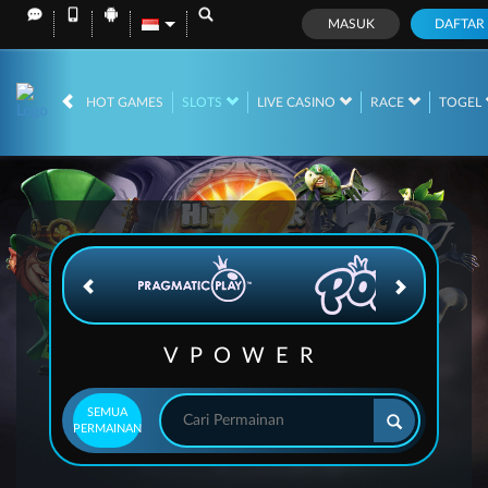
MASUK
DAFTAR
IDR
12,667,513,
HOT GAMES
SLOTS
LIVE CASINO
RACE
TOGEL
VPOWER
SEMUA
PERMAINAN