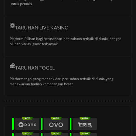
untuk pemain.
TARUHAN LIVE KASINO
Platform Pilihan bagi perusahaan-perusahaan terbaik di dunia, dengan
pilihan variasi game terbanyak
TARUHAN TOGEL
Platform togel yang menarik dari perusahan terbaik di dunia yang
menawarkan hadiah kemenangan besar