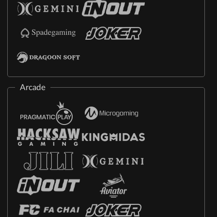
Arcade