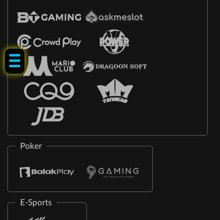
Tap Me!
Poker
E-Sports