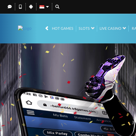
HOT GAMES
SLOTS
LIVE CASINO
R