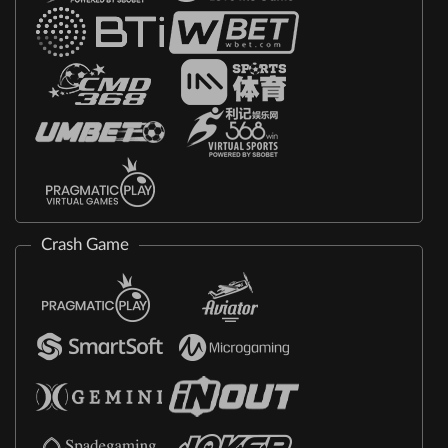
Crash Game