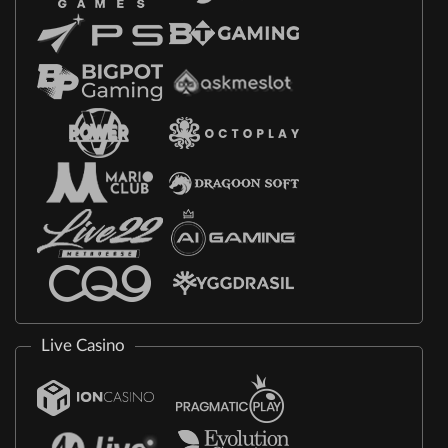
Live Casino