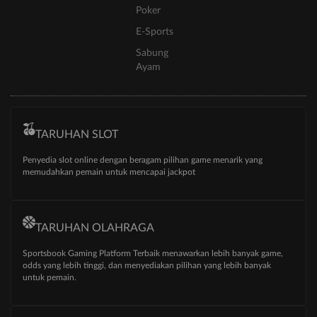
Poker
E-Sports
Sabung
Ayam
TARUHAN SLOT
Penyedia slot online dengan beragam pilihan game menarik yang
memudahkan pemain untuk mencapai jackpot
TARUHAN OLAHRAGA
Sportsbook Gaming Platform Terbaik menawarkan lebih banyak game,
odds yang lebih tinggi, dan menyediakan pilihan yang lebih banyak
untuk pemain.