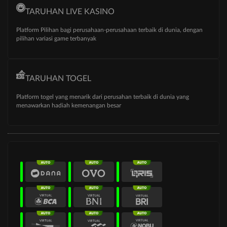
TARUHAN LIVE KASINO
Platform Pilihan bagi perusahaan-perusahaan terbaik di dunia, dengan
pilihan variasi game terbanyak
TARUHAN TOGEL
Platform togel yang menarik dari perusahan terbaik di dunia yang
menawarkan hadiah kemenangan besar