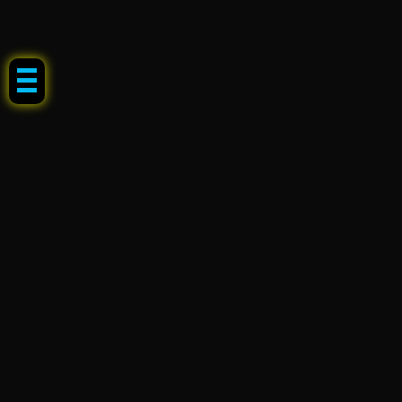
Tap Me!