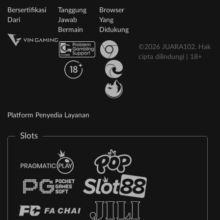
Bersertifikasi
Tanggung
Browser
Dari
Jawab
Yang
Bermain
Didukung
©2026 JUARA102. Hak
cipta dilindungi | 18+
Platform Penyedia Layanan
Slots