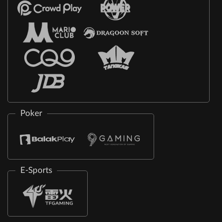
Poker
E-Sports